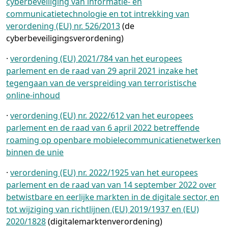
cyberbeveiliging van informatie- en
communicatietechnologie en tot intrekking van
verordening (EU) nr. 526/2013
(de
cyberbeveiligingsverordening)
·
verordening (EU) 2021/784 van het europees
parlement en de raad van 29 april 2021 inzake het
tegengaan van de verspreiding van terroristische
online-inhoud
·
verordening (EU) nr. 2022/612 van het europees
parlement en de raad van 6 april 2022 betreffende
roaming op openbare mobielecommunicatienetwerken
binnen de unie
·
verordening (EU) nr. 2022/1925 van het europees
parlement en de raad van van 14 september 2022 over
betwistbare en eerlijke markten in de digitale sector, en
tot wijziging van richtlijnen (EU) 2019/1937 en (EU)
2020/1828
(digitalemarktenverordening)