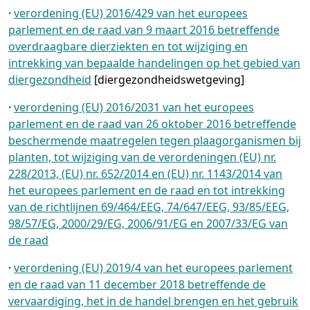
·
verordening (EU) 2016/429 van het europees
parlement en de raad van 9 maart 2016 betreffende
overdraagbare dierziekten en tot wijziging en
intrekking van bepaalde handelingen op het gebied van
diergezondheid
[diergezondheidswetgeving]
·
verordening (EU) 2016/2031 van het europees
parlement en de raad van 26 oktober 2016 betreffende
beschermende maatregelen tegen plaagorganismen bij
planten, tot wijziging van de verordeningen (EU) nr.
228/2013, (EU) nr. 652/2014 en (EU) nr. 1143/2014 van
het europees parlement en de raad en tot intrekking
van de richtlijnen 69/464/EEG, 74/647/EEG, 93/85/EEG,
98/57/EG, 2000/29/EG, 2006/91/EG en 2007/33/EG van
de raad
·
verordening (EU) 2019/4 van het europees parlement
en de raad van 11 december 2018 betreffende de
vervaardiging, het in de handel brengen en het gebruik