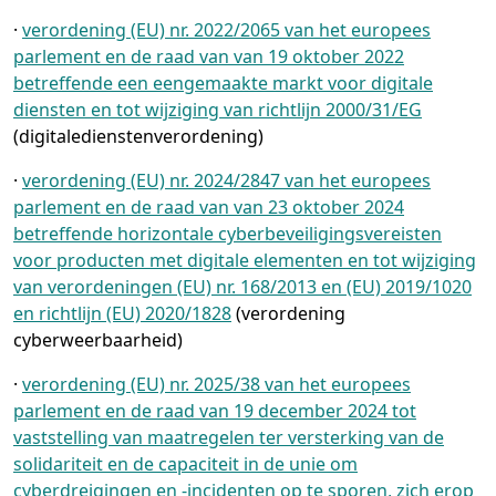
·
verordening (EU) nr. 2022/2065 van het europees
parlement en de raad van van 19 oktober 2022
betreffende een eengemaakte markt voor digitale
diensten en tot wijziging van richtlijn 2000/31/EG
(digitaledienstenverordening)
·
verordening (EU) nr. 2024/2847 van het europees
parlement en de raad van van 23 oktober 2024
betreffende horizontale cyberbeveiligingsvereisten
voor producten met digitale elementen en tot wijziging
van verordeningen (EU) nr. 168/2013 en (EU) 2019/1020
en richtlijn (EU) 2020/1828
(verordening
cyberweerbaarheid)
·
verordening (EU) nr. 2025/38 van het europees
parlement en de raad van 19 december 2024 tot
vaststelling van maatregelen ter versterking van de
solidariteit en de capaciteit in de unie om
cyberdreigingen en -incidenten op te sporen, zich erop