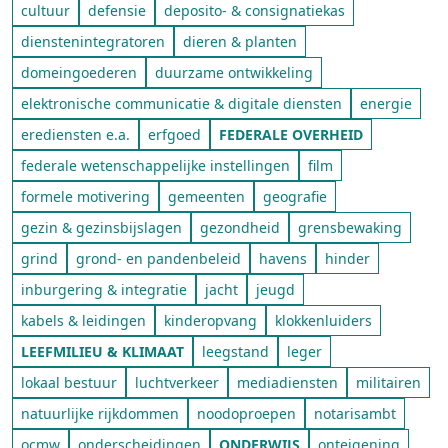
cultuur
defensie
deposito- & consignatiekas
dienstenintegratoren
dieren & planten
domeingoederen
duurzame ontwikkeling
elektronische communicatie & digitale diensten
energie
erediensten e.a.
erfgoed
FEDERALE OVERHEID
federale wetenschappelijke instellingen
film
formele motivering
gemeenten
geografie
gezin & gezinsbijslagen
gezondheid
grensbewaking
grind
grond- en pandenbeleid
havens
hinder
inburgering & integratie
jacht
jeugd
kabels & leidingen
kinderopvang
klokkenluiders
LEEFMILIEU & KLIMAAT
leegstand
leger
lokaal bestuur
luchtverkeer
mediadiensten
militairen
natuurlijke rijkdommen
noodoproepen
notarisambt
ocmw
onderscheidingen
ONDERWIJS
onteigening