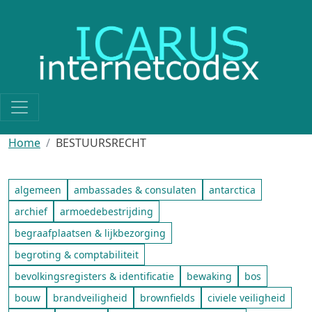
Skip to main content
Home
BESTUURSRECHT
algemeen
ambassades & consulaten
antarctica
archief
armoedebestrijding
begraafplaatsen & lijkbezorging
begroting & comptabiliteit
bevolkingsregisters & identificatie
bewaking
bos
bouw
brandveiligheid
brownfields
civiele veiligheid