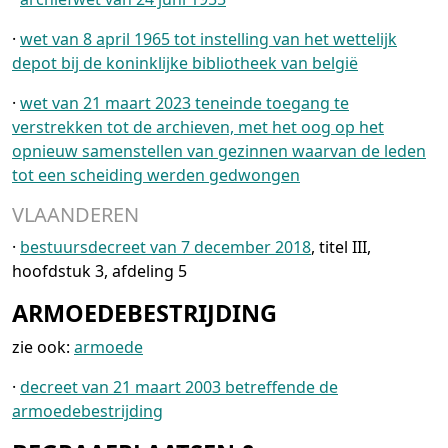
·
wet van 8 april 1965 tot instelling van het wettelijk
depot bij de koninklijke bibliotheek van belgië
·
wet van 21 maart 2023 teneinde toegang te
verstrekken tot de archieven, met het oog op het
opnieuw samenstellen van gezinnen waarvan de leden
tot een scheiding werden gedwongen
VLAANDEREN
·
bestuursdecreet van 7 december 2018
, titel III,
hoofdstuk 3, afdeling 5
ARMOEDEBESTRIJDING
zie ook:
armoede
·
decreet van 21 maart 2003 betreffende de
armoedebestrijding