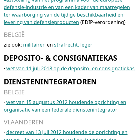
defensie-industrie en van een kader van maatregelen
ter waarborging van de tijdige beschikbaarheid en
levering van defensieproducten
(EDIP-verordening)
BELGIË
zie ook:
militairen
en
strafrecht, leger
DEPOSITO- & CONSIGNATIEKAS
·
wet van 11 juli 2018 op de deposito- en consignatiekas
DIENSTENINTEGRATOREN
BELGIË
·
wet van 15 augustus 2012 houdende oprichting en
organisatie van een federale dienstenintegrator
VLAANDEREN
·
decreet van 13 juli 2012 houdende de oprichting en
organisatie van een vlaamse dienstenintegrator