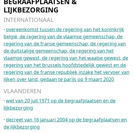
BEGRAAFPLAATSEN &
LIJKBEZORGING
INTERNATIONAAL
·
overeenkomst tussen de regering van het koninkrijk
belgië, de regering van de vlaamse gemeenschap, de
regering van de franse gemeenschap, de regering van
de duitstalige gemeenschap, de regering van het
vlaamse gewest, de regering van het waalse gewest, de
regering van het brussels hoofdstedelijk gewest en de
regering van de franse republiek inzake het vervoer van
lijken over land, gedaan te parijs op 9 maart 2020
VLAANDEREN
·
wet van 20 juli 1971 op de begraafplaatsen en de
lijkbezorging
·
decreet van 16 januari 2004 op de begraafplaatsen en
de lijkbezorging