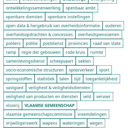
ontwikkelingssamenwerking
openbaar ambt
openbare diensten
openbare instellingen
open data & hergebruik van overheidsinformatie
ouderen
overheidsopdrachten & concessies
overheidspensioenen
polders
politie
postdienst
provincies
raad van state
ramp
regie der gebouwen
rode kruis
ruimte
samenlevingsdienst
scheepvaart
sekten
socio-economische structuren
spoorverkeer
sport
springstoffen
statistiek
talen
tijd
toegankelijkheid
vastgoed
veiligheid & veiligheidsdiensten
veiligheid van producten en diensten
veld
vervoer
visserij
VLAAMSE GEMEENSCHAP
vlaamse gemeenschapscommissie
vreemdelingen
vrijwilligerswerk
wapens
wateringen
wegen