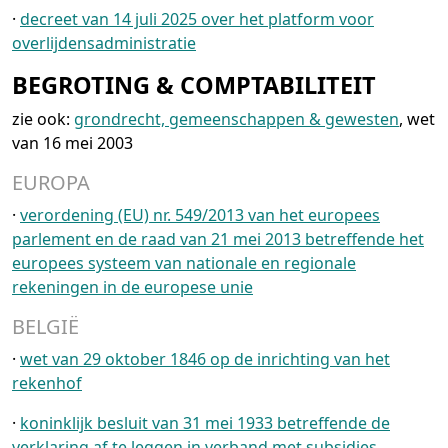
·
decreet van 14 juli 2025 over het platform voor
overlijdensadministratie
BEGROTING & COMPTABILITEIT
zie ook:
grondrecht, gemeenschappen & gewesten
, wet
van 16 mei 2003
EUROPA
·
verordening (EU) nr. 549/2013 van het europees
parlement en de raad van 21 mei 2013 betreffende het
europees systeem van nationale en regionale
rekeningen in de europese unie
BELGIË
·
wet van 29 oktober 1846 op de inrichting van het
rekenhof
·
koninklijk besluit van 31 mei 1933 betreffende de
verklaring af te leggen in verband met subsidies,