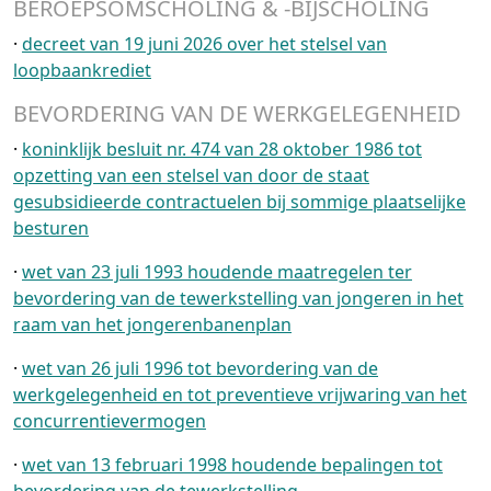
BEROEPSOMSCHOLING & -BIJSCHOLING
·
decreet van 19 juni 2026 over het stelsel van
loopbaankrediet
BEVORDERING VAN DE WERKGELEGENHEID
·
koninklijk besluit nr. 474 van 28 oktober 1986 tot
opzetting van een stelsel van door de staat
gesubsidieerde contractuelen bij sommige plaatselijke
besturen
·
wet van 23 juli 1993 houdende maatregelen ter
bevordering van de tewerkstelling van jongeren in het
raam van het jongerenbanenplan
·
wet van 26 juli 1996 tot bevordering van de
werkgelegenheid en tot preventieve vrijwaring van het
concurrentievermogen
·
wet van 13 februari 1998 houdende bepalingen tot
bevordering van de tewerkstelling