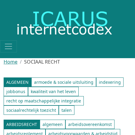
Skip to main content
Home
SOCIAAL RECHT
ALGEMEEN
armoede & sociale uitsluiting
indexering
jobbonus
kwaliteit van het leven
recht op maatschappelijke integratie
sociaalrechtelijk toezicht
talen
ARBEIDSRECHT
algemeen
arbeidsovereenkomst
arbeidsreglement
arbeidsvoorwaarden & arbeidstijd