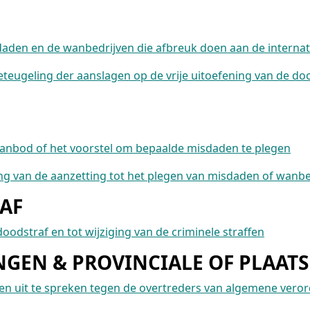
daden en de wanbedrijven die afbreuk doen aan de interna
teugeling der aanslagen op de vrije uitoefening van de do
t aanbod of het voorstel om bepaalde misdaden te plegen
ng van de aanzetting tot het plegen van misdaden of wanbe
AF
doodstraf en tot wijziging van de criminele straffen
GEN & PROVINCIALE OF PLAATS
en uit te spreken tegen de overtreders van algemene verorde