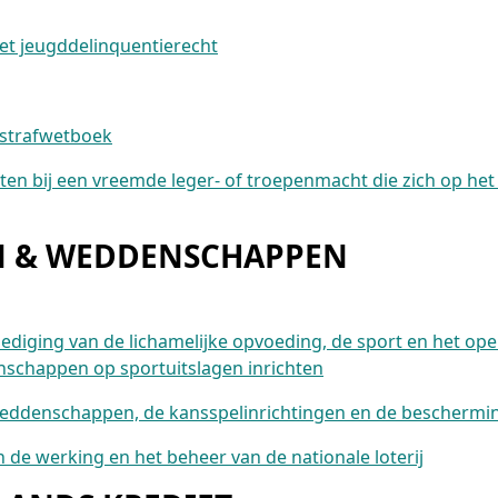
het jeugddelinquentierecht
 strafwetboek
ten bij een vreemde leger- of troepenmacht die zich op he
EN & WEDDENSCHAPPEN
ediging van de lichamelijke opvoeding, de sport en het ope
schappen op sportuitslagen inrichten
weddenschappen, de kansspelinrichtingen en de beschermin
an de werking en het beheer van de nationale loterij