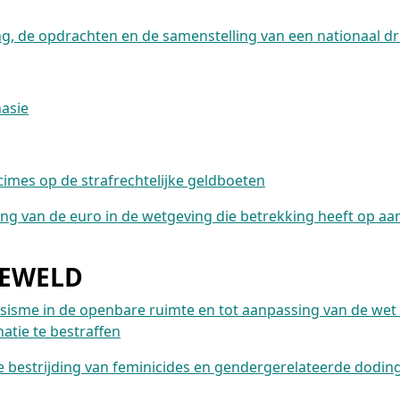
ng, de opdrachten en de samenstelling van een nationaal 
nasie
imes op de strafrechtelijke geldboeten
ing van de euro in de wetgeving die betrekking heeft op aa
GEWELD
ksisme in de openbare ruimte en tot aanpassing van de wet 
atie te bestraffen
de bestrijding van feminicides en gendergerelateerde dodin