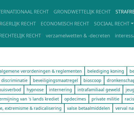
oofdnavigatie
TERNATIONAAL RECHT
GRONDWETTELIJK RECHT
STRAFR
RGERLIJK RECHT
ECONOMISCH RECHT
SOCIAAL RECHT
RECHTELIJK RECHT
verzamelwetten & -decreten
interess
algemene verordeningen & reglementen
belediging koning
be
 discriminatie
beveiligingsmaatregel
bioscoop
dronkenscha
huisverbod
hypnose
internering
intrafamiliaal geweld
jeu
rmijning van 's lands krediet
opdecimes
private militie
raci
e, extremisme & radicalisering
valse betaalmiddelen
verval na