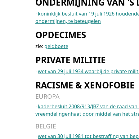
ONDERMIJNING VAN 'S 
·
koninklijk besluit van 19 juli 1926 houden
ondermijnen, te beteugelen
OPDECIMES
zie:
geldboete
PRIVATE MILITIE
·
wet van 29 juli 1934 waarbij de private mil
RACISME & XENOFOBIE
EUROPA
·
kaderbesluit 2008/913/JBZ van de raad van
vreemdelingenhaat door middel van het str
BELGIË
·
wet van 30 juli 1981 tot bestraffing van 