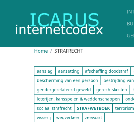
Skip to main content
H
IN
BU
GE
Home
STRAFRECHT
aanslag
aanzetting
afschaffing doodstraf
bescherming van een persoon
bestrijding van
gendergerelateerd geweld
gerechtskosten
loterijen, kansspelen & weddenschappen
onde
sociaal strafrecht
STRAFWETBOEK
terrorism
visserij
wegverkeer
zeevaart