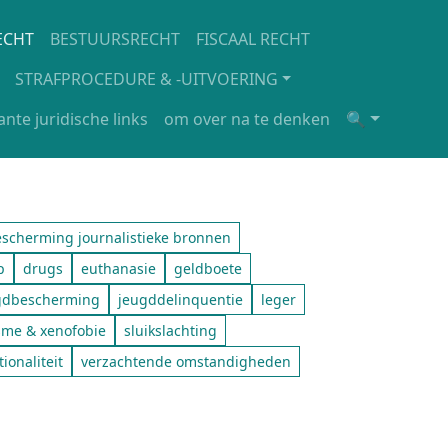
ECHT
BESTUURSRECHT
FISCAAL RECHT
STRAFPROCEDURE & -UITVOERING
ante juridische links
om over na te denken
🔍
scherming journalistieke bronnen
p
drugs
euthanasie
geldboete
gdbescherming
jeugddelinquentie
leger
sme & xenofobie
sluikslachting
tionaliteit
verzachtende omstandigheden